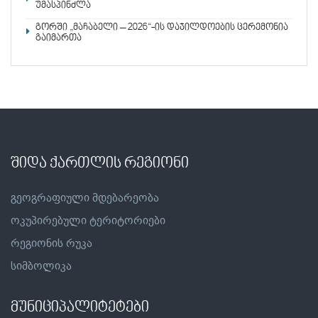
უმასპინძლა
გორში „მაჩაბელი – 2026“-ის დაჯილდოების ცერემონია
გაიმართა
შიდა ქართლის რეგიონი
გეოგრაფიული მდებარეობა
ოკუპირებული ტერიტორიები
რეგიონის რუკა
სიმბოლიკა
მუნიციპალიტეტები