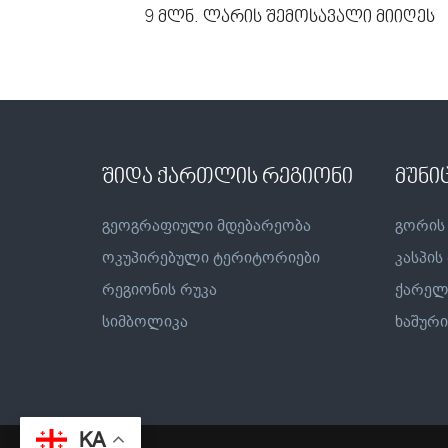
9 მლნ. ლარის შემოსავალი მიიღეს
შიდა ქართლის რეგიონი
მუნი
გეოგრაფიული მდებარეობა
გორის
ოკუპირებული ტერიტორიები
კასპის
რეგიონის რუკა
ქარელ
სიმბოლიკა
ხაშური
KA