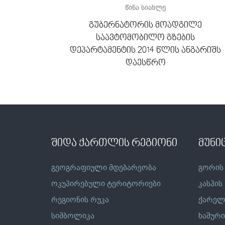
ᲬᲘᲜᲐ ᲡᲘᲐᲮᲚᲔ
გუბერნატორის მოადგილე
საავტომობილო გზების
დეპარტამენტის 2014 წლის ანგარიშს
დაესწრო
შიდა ქართლის რეგიონი
მუნი
გეოგრაფიული მდებარეობა
გორის
ოკუპირებული ტერიტორიები
კასპის
რეგიონის რუკა
ქარელ
სიმბოლიკა
ხაშური