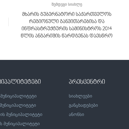
ᲨᲔᲛᲓᲔᲒᲘ ᲡᲘᲐᲮᲚᲔ
მხარის გუბერნატორი საქართველოს
რეგიონული განვითარებისა და
ინფრასტრუქტურის სამინისტროს 2014
წლის ანგარიშის წარდგენას დაესწრო
ციპალიტეტები
პრესცენტრი
 მუნიციპალიტეტი
სიახლეები
 მუნიციპალიტეტი
განცხადებები
ის მუნიციპალიტეტი
ანონსი
ს მუნიციპალიტეტი