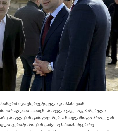
მინისტრმა და ენერგეტიკული კომპანიების
ი ჩირაღდანი აანთეს. სოფელი ვაკე, ოკუპირებული
ბარე სოფლების გაზიფიცირების სახელმწიფო პროექტის
ბული ტერიტორიების გამყოფ ხაზთან მდებარე