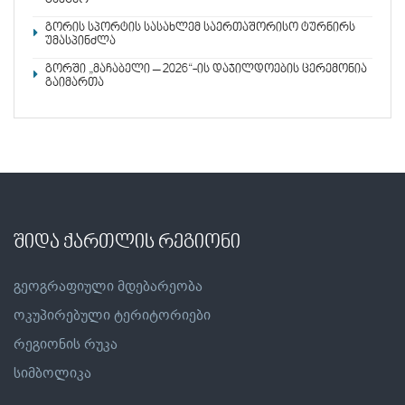
გორის სპორტის სასახლემ საერთაშორისო ტურნირს
უმასპინძლა
გორში „მაჩაბელი – 2026“-ის დაჯილდოების ცერემონია
გაიმართა
შიდა ქართლის რეგიონი
გეოგრაფიული მდებარეობა
ოკუპირებული ტერიტორიები
რეგიონის რუკა
სიმბოლიკა