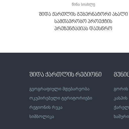
ᲬᲘᲜᲐ ᲡᲘᲐᲮᲚᲔ
შიდა ქართლის გუბერნატორი ახალი
სამთავრობო პროექტის
პრეზენტაციას დაესწრო
შიდა ქართლის რეგიონი
მუნი
გეოგრაფიული მდებარეობა
გორის
ოკუპირებული ტერიტორიები
კასპის
რეგიონის რუკა
ქარელ
სიმბოლიკა
ხაშური