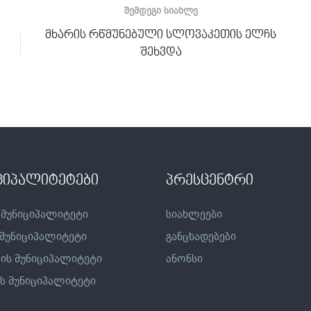
ᲨᲔᲛᲓᲔᲒᲘ ᲡᲘᲐᲮᲚᲔ
მხარის რწმუნებული სლოვაკეთის ელჩს
შეხვდა
ციპალიტეტები
პრესცენტრი
 მუნიციპალიტეტი
სიახლეები
 მუნიციპალიტეტი
განცხადებები
ის მუნიციპალიტეტი
ანონსი
ს მუნიციპალიტეტი