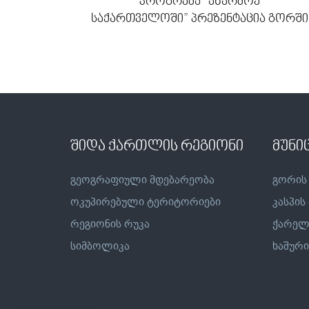
პროგრამა “აწარმოე
საქართველოში” პრეზენტაცია გორში
შიდა ქართლის რეგიონი
მუნი
გეოგრაფიული მდებარეობა
გორის
ოკუპირებული ტერიტორიები
კასპის
რეგიონის რუკა
ქარელ
სიმბოლიკა
ხაშური