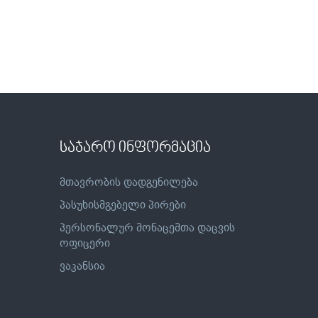
საჯარო ინფორმაცია
მთავრობის დადგენილება
პასუხისმგებელი პირები
პერსონალურ მონაცემთა დაცვის
ოფიცერი
ვაკანსია