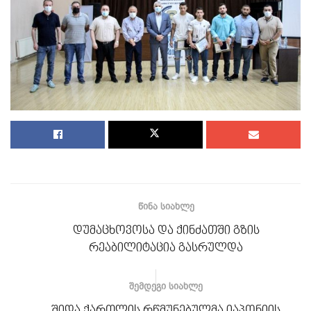
ᲬᲘᲜᲐ ᲡᲘᲐᲮᲚᲔ
დუმაცხოვოსა და ქინძათში გზის
რეაბილიტაცია გასრულდა
ᲨᲔᲛᲓᲔᲒᲘ ᲡᲘᲐᲮᲚᲔ
შიდა ქართლის რწმუნებულმა იაპონიის