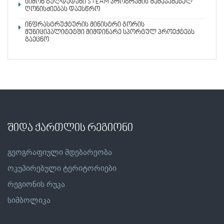
სიმონ გულდედანი STEAM პროგრამის შემაჯამებელ
ღონისძიებას დაესწრო
ინფრასტრუქტურის მინისტრი გორის
მუნიციპალიტეტში მიმდინარე სპორტულ პროექტებს
გაეცნო
შიდა ქართლის რეგიონი
გეოგრაფიული მდებარეობა
ოკუპირებული ტერიტორიები
რეგიონის რუკა
სიმბოლიკა