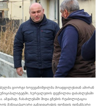
ბულმა გიორგი ხოჯევანიშვილმა მოადგილესთან ამირან
უნიციპალიტეტში, ხურვალეთის დევნილთა დასახლებაში
. ამჟამად, ჩასახლებაში შიდა გზების რეაბილიტაცია
ლოს მუნიციპალური განვითარების ფონდის ფინანსური