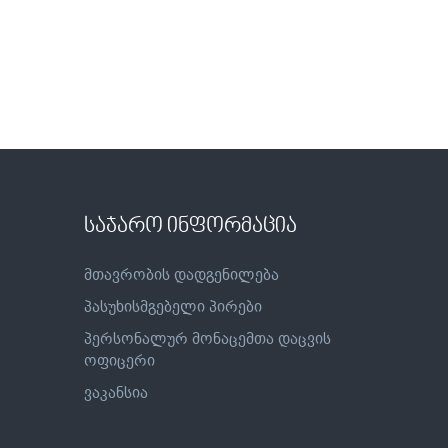
საჯარო ინფორმაცია
მთავრობის დადგენილება
პასუხისმგებელი პირები
პერსონალურ მონაცემთა დაცვის
ოფიცერი
ვაკანსია