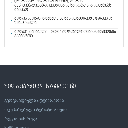
ინფრასტრუქტურის მინისტრი გორის
მუნიციპალიტეტში მიმდინარე სპორტულ პროექტებს
გაეცნო
გორის სპორტის სასახლემ საერთაშორისო ტურნირს
უმასპინძლა
გორში „მაჩაბელი – 2026“-ის დაჯილდოების ცერემონია
გაიმართა
შიდა ქართლის რეგიონი
გეოგრაფიული მდებარეობა
ოკუპირებული ტერიტორიები
რეგიონის რუკა
სიმბოლიკა