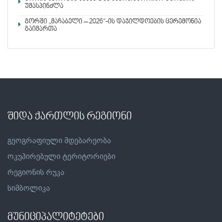
უმასპინძლა
გორში „მაჩაბელი – 2026“-ის დაჯილდოების ცერემონია
გაიმართა
შიდა ქართლის რეგიონი
გეოგრაფიული მდებარეობა
ოკუპირებული ტერიტორიები
რეგიონის რუკა
სიმბოლიკა
მუნიციპალიტეტები