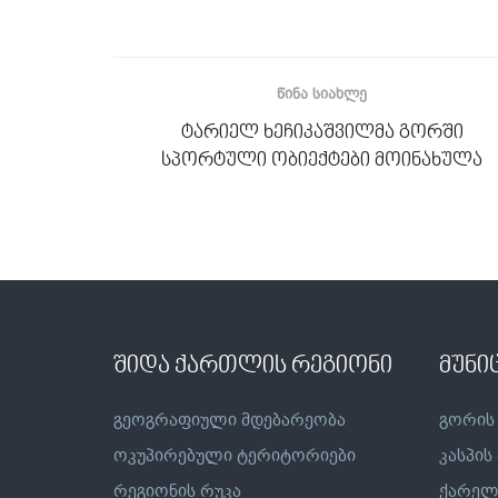
ᲬᲘᲜᲐ ᲡᲘᲐᲮᲚᲔ
ტარიელ ხეჩიკაშვილმა გორში
სპორტული ობიექტები მოინახულა
შიდა ქართლის რეგიონი
მუნი
გეოგრაფიული მდებარეობა
გორის
ოკუპირებული ტერიტორიები
კასპის
რეგიონის რუკა
ქარელ