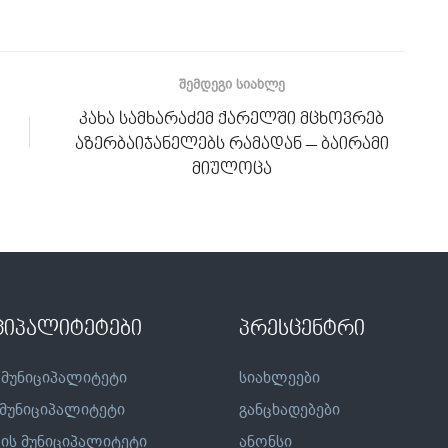
ᲨᲔᲛᲓᲔᲒᲘ ᲡᲘᲐᲮᲚᲔ
კახა სამხარაძემ ქარელში მცხოვრებ
აზერბაიჯანელებს რამადან – ბაირამი
მიულოცა
ციპალიტეტები
პრესცენტრი
 მუნიციპალიტეტი
სიახლეები
 მუნიციპალიტეტი
განცხადებები
ის მუნიციპალიტეტი
ანონსი