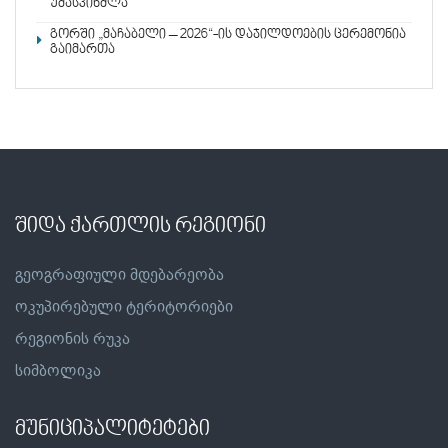
უმასპინძლა
გორში „მაჩაბელი – 2026“-ის დაჯილდოების ცერემონია
გაიმართა
შიდა ქართლის რეგიონი
გეოგრაფიული მდებარეობა
ოკუპირებული ტერიტორიები
რეგიონის რუკა
სიმბოლიკა
მუნიციპალიტეტები