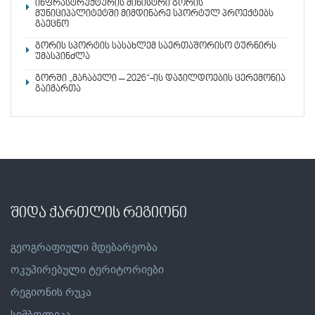
ინფრასტრუქტურის მინისტრი გორის
მუნიციპალიტეტში მიმდინარე სპორტულ პროექტებს
გაეცნო
გორის სპორტის სასახლემ საერთაშორისო ტურნირს
უმასპინძლა
გორში „მაჩაბელი – 2026“-ის დაჯილდოების ცერემონია
გაიმართა
შიდა ქართლის რეგიონი
გეოგრაფიული მდებარეობა
ოკუპირებული ტერიტორიები
რეგიონის რუკა
სიმბოლიკა