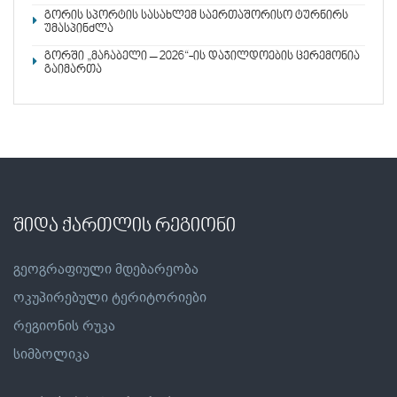
გორის სპორტის სასახლემ საერთაშორისო ტურნირს
უმასპინძლა
გორში „მაჩაბელი – 2026“-ის დაჯილდოების ცერემონია
გაიმართა
შიდა ქართლის რეგიონი
გეოგრაფიული მდებარეობა
ოკუპირებული ტერიტორიები
რეგიონის რუკა
სიმბოლიკა