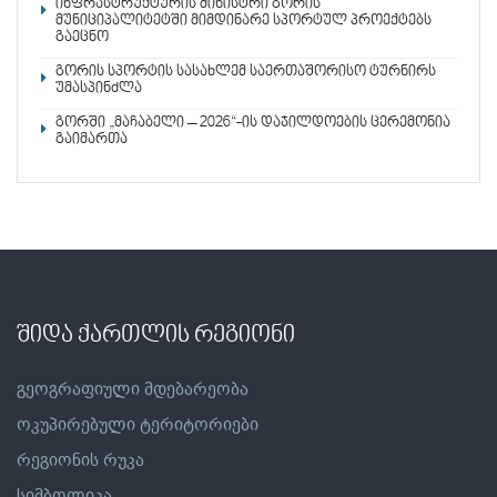
ინფრასტრუქტურის მინისტრი გორის
მუნიციპალიტეტში მიმდინარე სპორტულ პროექტებს
გაეცნო
გორის სპორტის სასახლემ საერთაშორისო ტურნირს
უმასპინძლა
გორში „მაჩაბელი – 2026“-ის დაჯილდოების ცერემონია
გაიმართა
შიდა ქართლის რეგიონი
გეოგრაფიული მდებარეობა
ოკუპირებული ტერიტორიები
რეგიონის რუკა
სიმბოლიკა