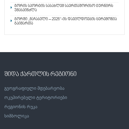
გორის სპორტის სასახლემ საერთაშორისო ტურნირს
უმასპინძლა
გორში „მაჩაბელი – 2026“-ის დაჯილდოების ცერემონია
გაიმართა
შიდა ქართლის რეგიონი
გეოგრაფიული მდებარეობა
ოკუპირებული ტერიტორიები
რეგიონის რუკა
სიმბოლიკა