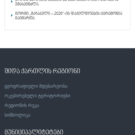
უმასპინძლა
გორში „მაჩაბელი – 2026“-ის დაჯილდოების ცერემონია
გაიმართა
შიდა ქართლის რეგიონი
გეოგრაფიული მდებარეობა
ოკუპირებული ტერიტორიები
რეგიონის რუკა
სიმბოლიკა
მუნიციპალიტეტები